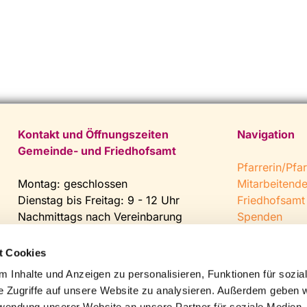
Kontakt und Öffnungszeiten
Navigation
Gemeinde- und Friedhofsamt
Pfarrerin/Pfar
Montag: geschlossen
Mitarbeitend
Dienstag bis Freitag: 9 - 12 Uhr
Friedhofsamt
Nachmittags nach Vereinbarung
Spenden
Helmut-Hellin
Tel:
0 52 04 / 36 28
Jugendkeller
t Cookies
Fax: 0 52 04 / 25 65
CVJM Steinh
 Inhalte und Anzeigen zu personalisieren, Funktionen für sozia
Mail:
gemeindeamt@kirche-
e Zugriffe auf unsere Website zu analysieren. Außerdem geben w
steinhagen.de
rwendung unserer Website an unsere Partner für soziale Medien