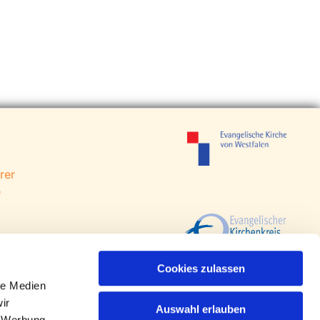
rer
e
g-Stiftung
 Steinhagen
Cookies zulassen
agen
le Medien
ir
Auswahl erlauben
, Werbung