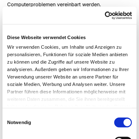
Computerproblemen vereinbart werden.
jeden 1.+3. Donnerstag von 10:00 bis 11:30 Uhr ab
dem 15.09.2026
im Haus der Begegnung
Diese Webseite verwendet Cookies
Wir verwenden Cookies, um Inhalte und Anzeigen zu
Anmeldung und weitere Information
personalisieren, Funktionen für soziale Medien anbieten
Herrn K. H. Ehlers, Tel.: 88 76 87
zu können und die Zugriffe auf unsere Website zu
analysieren. Außerdem geben wir Informationen zu Ihrer
Verwendung unserer Website an unsere Partner für
soziale Medien, Werbung und Analysen weiter. Unsere
Partner führen diese Informationen möglicherweise mit
weiteren Daten zusammen, die Sie ihnen bereitgestellt
haben oder die sie im Rahmen Ihrer Nutzung der Dienste
gesammelt haben.
Einwilligungsauswahl
Notwendig