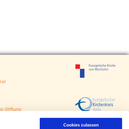
rer
e
g-Stiftung
 Steinhagen
agen
Cookies zulassen