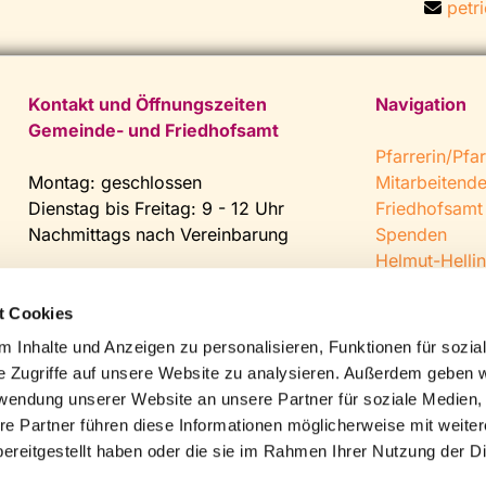
petr

Kontakt und Öffnungszeiten
Navigation
Gemeinde- und Friedhofsamt
Pfarrerin/Pfar
Montag: geschlossen
Mitarbeitend
Dienstag bis Freitag: 9 - 12 Uhr
Friedhofsamt
Nachmittags nach Vereinbarung
Spenden
Helmut-Hellin
Tel:
0 52 04 / 36 28
Jugendkeller
Fax: 0 52 04 / 25 65
CVJM Steinh
t Cookies
Mail:
gemeindeamt@kirche-
 Inhalte und Anzeigen zu personalisieren, Funktionen für sozia
steinhagen.de
e Zugriffe auf unsere Website zu analysieren. Außerdem geben w
rwendung unserer Website an unsere Partner für soziale Medien
re Partner führen diese Informationen möglicherweise mit weite
ereitgestellt haben oder die sie im Rahmen Ihrer Nutzung der D