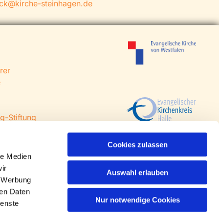
ick@kirche-steinhagen.de
rer
e
g-Stiftung
 Steinhagen
agen
Cookies zulassen
le Medien
ir
Auswahl erlauben
, Werbung
ren Daten
Nur notwendige Cookies
ienste