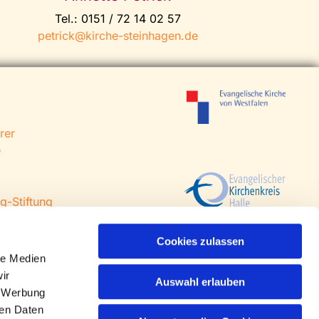
Tel.: 0151 / 72 14 02 57
petrick@kirche-steinhagen.de
rer
e
g-Stiftung
 Steinhagen
agen
Cookies zulassen
le Medien
ir
Auswahl erlauben
, Werbung
ren Daten