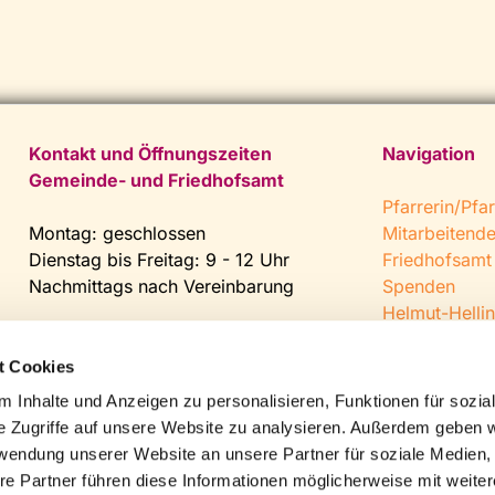
Kontakt und Öffnungszeiten
Navigation
Gemeinde- und Friedhofsamt
Pfarrerin/Pfar
Montag: geschlossen
Mitarbeitend
Dienstag bis Freitag: 9 - 12 Uhr
Friedhofsamt
Nachmittags nach Vereinbarung
Spenden
Helmut-Hellin
Tel:
0 52 04 / 36 28
Jugendkeller
Fax: 0 52 04 / 25 65
CVJM Steinh
t Cookies
Mail:
gemeindeamt@kirche-
 Inhalte und Anzeigen zu personalisieren, Funktionen für sozia
steinhagen.de
e Zugriffe auf unsere Website zu analysieren. Außerdem geben w
rwendung unserer Website an unsere Partner für soziale Medien
re Partner führen diese Informationen möglicherweise mit weite