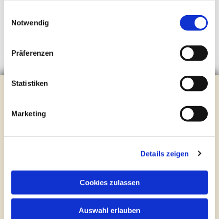
gesammelt haben.
Einwilligungsauswahl
Notwendig
Präferenzen
Statistiken
Unterstützen Sie die
Kinder- und Jugendarbeit
Marketing
Ev. Kirchenkreis Halle
Stichwort: "Spende für Steinhagen, Kinder- und
Details zeigen
Jugendarbeit"
IBAN: DE29 4785 3520 0026 0012 06
oder
direkt online
Cookies zulassen
Für die Spendenquittung geben Sie bitte zudem Ihren
Namen und Ihre Anschrift mit an.
Auswahl erlauben