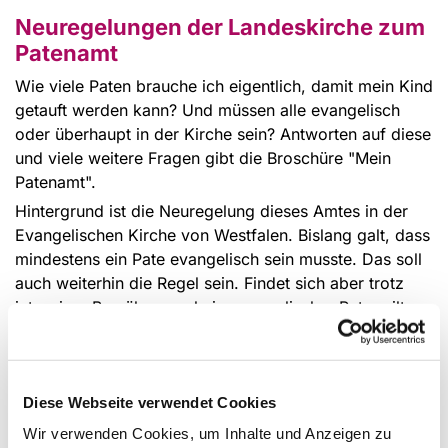
Neuregelungen der Landeskirche zum
Patenamt
Wie viele Paten brauche ich eigentlich, damit mein Kind
getauft werden kann? Und müssen alle evangelisch
oder überhaupt in der Kirche sein? Antworten auf diese
und viele weitere Fragen gibt die Broschüre "Mein
Patenamt".
Hintergrund ist die Neuregelung dieses Amtes in der
Evangelischen Kirche von Westfalen. Bislang galt, dass
mindestens ein Pate evangelisch sein musste. Das soll
auch weiterhin die Regel sein. Findet sich aber trotz
intensiver Bemühungen kein evangelischer Pate, gilt
künftig: Mindestens ein Pate muss einer der elf Kirchen
mit gegenseitiger Taufanerkennung angehören
("Magdeburger Erklärung"). In Ausnahmefällen können
Kinder in Zukunft auch ohne Paten getauft werden.
Diese Webseite verwendet Cookies
Dafür muss aber mindestens ein Elternteil evangelisch
Wir verwenden Cookies, um Inhalte und Anzeigen zu