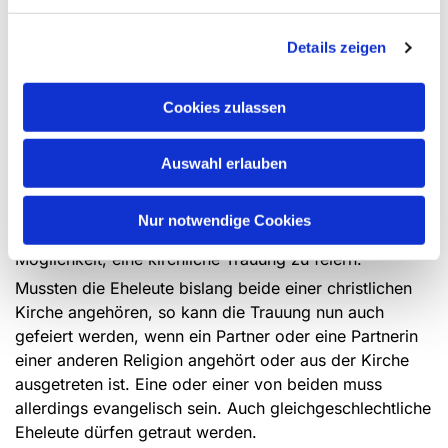
Kirche von Westfalen alle Menschen, die getauft sind,
am Abendmahl teilnehmen. Bislang war die Zulassung
Details zeigen
mit der Konfirmation verbunden. Nun werden auch
schon kleinere Kinder mit uns zum Tisch des Herrn
Cookies zulassen
kommen, um Brot und Kelch zu teilen. Wir nehmen das
zum Anlass, Kinder und Eltern verstärkt auf das
Mitfeiern des Abendmahls vorzubereiten.
Auswahl erlauben
Da die Taufe ein für allemal gültig ist, geht die
Zulassung zum Abendmahl nun nicht mehr durch einen
Nur notwendige Cookies
Kirchenaustritt verloren. Ausgeweitet wurde zudem die
Möglichkeit, eine kirchliche Trauung zu feiern.
Mussten die Eheleute bislang beide einer christlichen
Kirche angehören, so kann die Trauung nun auch
gefeiert werden, wenn ein Partner oder eine Partnerin
einer anderen Religion angehört oder aus der Kirche
ausgetreten ist. Eine oder einer von beiden muss
allerdings evangelisch sein. Auch gleichgeschlechtliche
Eheleute dürfen getraut werden.