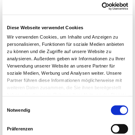
Rückfragen oder Interesse?
Kontakt: Frau Pforr
Zurück zur Übersicht
Diese Webseite verwendet Cookies
Wir verwenden Cookies, um Inhalte und Anzeigen zu
personalisieren, Funktionen für soziale Medien anbieten
zu können und die Zugriffe auf unsere Website zu
Lektor*Innen gesucht
analysieren. Außerdem geben wir Informationen zu Ihrer
Verwendung unserer Website an unsere Partner für
In jedem Gottesdienst gibt es eine Biblische Lesung –
soziale Medien, Werbung und Analysen weiter. Unsere
egal ob online oder analog. Seit vielen Jahren gibt es
Partner führen diese Informationen möglicherweise mit
den Lektor*Innen Kreis an der Dorfkirche: 8-10 Männer
weiteren Daten zusammen, die Sie ihnen bereitgestellt
und Frauen, denen der Gottesdienst ein
haben oder die sie im Rahmen Ihrer Nutzung der Dienste
Herzensanliegen ist, treffen sich etwa 3-4 mal im Jahr
gesammelt haben.
Einwilligungsauswahl
zur Besprechung des neuen Lektorenplans und um
Notwendig
Fragen rund um den Gottesdienst aufzugreifen.
Was ist zu tun?
Präferenzen