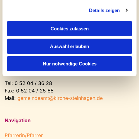
Mail:
gemeindeamt@kirche-steinhagen.de
Details zeigen
Newsletter abonnieren
Cookies zulassen
Kontakt und Öffnungszeiten
Gemeinde- und Friedhofsamt
Auswahl erlauben
Montag: geschlossen
Dienstag bis Freitag: 9 - 12 Uhr
Nur notwendige Cookies
Nachmittags nach Vereinbarung
Tel:
0 52 04 / 36 28
Fax: 0 52 04 / 25 65
Mail:
gemeindeamt@kirche-steinhagen.de
Navigation
Pfarrerin/Pfarrer