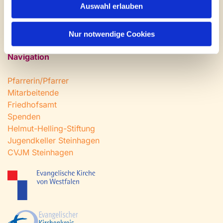
Auswahl erlauben
Fax: 0 52 04 / 25 65
Mail:
gemeindeamt@kirche-steinhagen.de
Nur notwendige Cookies
Navigation
Pfarrerin/Pfarrer
Mitarbeitende
Friedhofsamt
Spenden
Helmut-Helling-Stiftung
Jugendkeller Steinhagen
CVJM Steinhagen