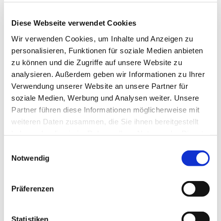
Telefon: 0 52 04 / 80 01 85
Mail:
anke.hegerfeld@kirche-steinhagen.de
Diese Webseite verwendet Cookies
Wir verwenden Cookies, um Inhalte und Anzeigen zu
personalisieren, Funktionen für soziale Medien anbieten
zu können und die Zugriffe auf unsere Website zu
analysieren. Außerdem geben wir Informationen zu Ihrer
Friedhofsamt
Verwendung unserer Website an unsere Partner für
Das Team im Gemeindeamt und Friedhofsamt ist
soziale Medien, Werbung und Analysen weiter. Unsere
telefonisch, via E-Mail oder Di.-Fr. von 9:00 bis
Partner führen diese Informationen möglicherweise mit
12:00 Uhr und nach Vereinbarung persönlich im
weiteren Daten zusammen, die Sie ihnen bereitgestellt
Dietrich-Bonhoeffer-Haus, Brockhagener Str. 28,
haben oder die sie im Rahmen Ihrer Nutzung der Dienste
33803 Steinhagen, für Sie da. Weiß das Team mal
gesammelt haben.
Einwilligungsauswahl
nicht weiter oder jemand anderes der
Notwendig
Pfarrer*innen und Mitarbeitenden ist zuständig,
werden Sie zu dieser Kontaktperson verwiesen.
Präferenzen
Statistiken