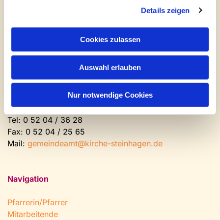
Newsletter abonnieren
Details zeigen
Kontakt und Öffnungszeiten
Cookies zulassen
Gemeinde- und Friedhofsamt
Auswahl erlauben
Montag: geschlossen
Dienstag bis Freitag: 9 - 12 Uhr
Nur notwendige Cookies
Nachmittags nach Vereinbarung
Tel:
0 52 04 / 36 28
Fax: 0 52 04 / 25 65
Mail:
gemeindeamt@kirche-steinhagen.de
Navigation
Pfarrerin/Pfarrer
Mitarbeitende