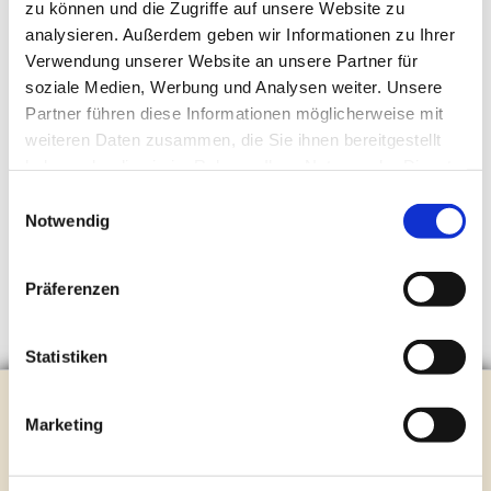
zu können und die Zugriffe auf unsere Website zu
analysieren. Außerdem geben wir Informationen zu Ihrer
Verwendung unserer Website an unsere Partner für
soziale Medien, Werbung und Analysen weiter. Unsere
Partner führen diese Informationen möglicherweise mit
weiteren Daten zusammen, die Sie ihnen bereitgestellt
haben oder die sie im Rahmen Ihrer Nutzung der Dienste
gesammelt haben.
Einwilligungsauswahl
Notwendig
Präferenzen
Statistiken
Evangelische Kirchengemeinde Steinhagen
Marketing
Brockhagener Straße 28 | 33803 Steinhagen
Tel.:
0 52 04 / 36 28
Mail:
gemeindeamt@kirche-steinhagen.de