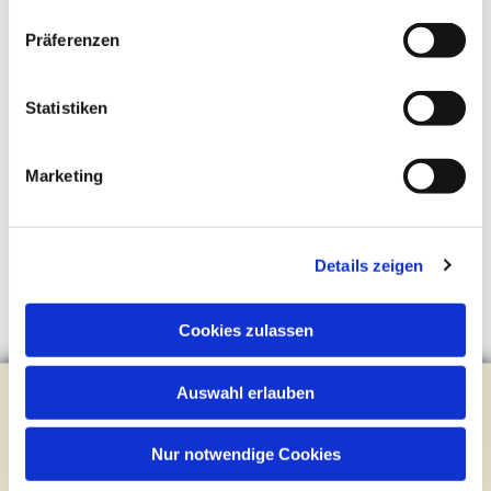
Präferenzen
Statistiken
Marketing
Details zeigen
Cookies zulassen
Evangelische Kirchengemeinde Steinhagen
Auswahl erlauben
Brockhagener Straße 28 | 33803 Steinhagen
Tel.:
0 52 04 / 36 28
Nur notwendige Cookies
Mail:
gemeindeamt@kirche-steinhagen.de