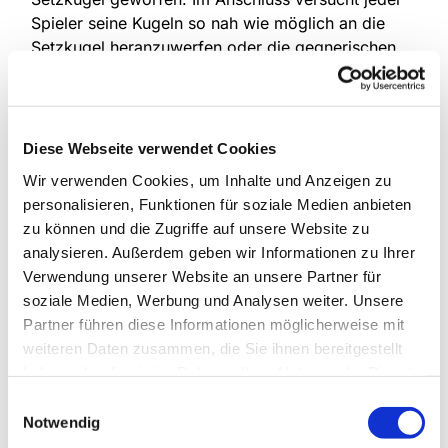
Spieler seine Kugeln so nah wie möglich an die
Setzkugel heranzuwerfen oder die gegnerischen
Kugeln weiter davon wegzustoßen. Nach einem
vorgegebenen System werden Punkte vergeben.
An Tagen mit schlechter Witterung spielen wir
drinnen, im Haus der Begegnung. Alle Spielorte
Diese Webseite verwendet Cookies
sind barrierefrei zu erreichen. Probieren Sie es
Wir verwenden Cookies, um Inhalte und Anzeigen zu
aus! Spielen begeistert und hält jung!
personalisieren, Funktionen für soziale Medien anbieten
zu können und die Zugriffe auf unsere Website zu
jeden Mittwoch ab 14:30 Uhr, ab März 2025
analysieren. Außerdem geben wir Informationen zu Ihrer
Treffpunkt am Haus der Begegnung
Verwendung unserer Website an unsere Partner für
soziale Medien, Werbung und Analysen weiter. Unsere
Informationen erhalten Sie bei Herr Siegfried
Partner führen diese Informationen möglicherweise mit
Goldbeck, Tel.: 0170 / 95 51 662 und Frau Andrea
weiteren Daten zusammen, die Sie ihnen bereitgestellt
Melzer 0171 / 80 35 028
haben oder die sie im Rahmen Ihrer Nutzung der Dienste
gesammelt haben.
Einwilligungsauswahl
Notwendig