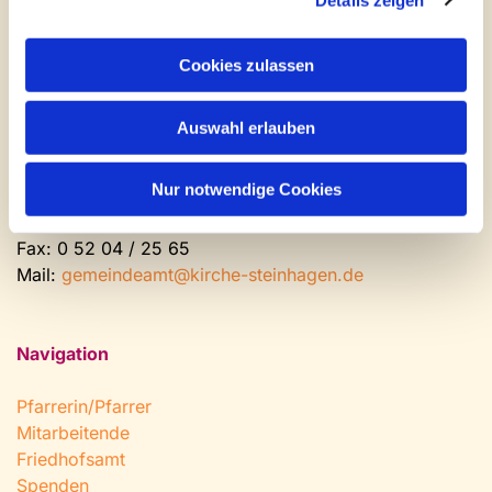
Kontakt und Öffnungszeiten
Gemeinde- und Friedhofsamt
Cookies zulassen
Montag: geschlossen
Auswahl erlauben
Dienstag bis Freitag: 9 - 12 Uhr
Nachmittags nach Vereinbarung
Nur notwendige Cookies
Tel:
0 52 04 / 36 28
Fax: 0 52 04 / 25 65
Mail:
gemeindeamt@kirche-steinhagen.de
Navigation
Pfarrerin/Pfarrer
Mitarbeitende
Friedhofsamt
Spenden