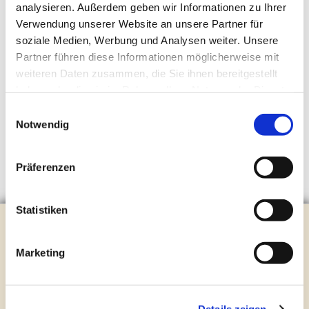
analysieren. Außerdem geben wir Informationen zu Ihrer
Verwendung unserer Website an unsere Partner für
soziale Medien, Werbung und Analysen weiter. Unsere
Partner führen diese Informationen möglicherweise mit
weiteren Daten zusammen, die Sie ihnen bereitgestellt
haben oder die sie im Rahmen Ihrer Nutzung der Dienste
gesammelt haben.
Einwilligungsauswahl
Notwendig
Präferenzen
Statistiken
Evangelische Kirchengemeinde Steinhagen
Brockhagener Straße 28 | 33803 Steinhagen
Marketing
Tel.:
0 52 04 / 36 28
Mail:
gemeindeamt@kirche-steinhagen.de
Newsletter abonnieren
Details zeigen