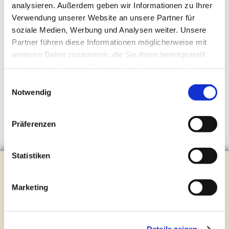
analysieren. Außerdem geben wir Informationen zu Ihrer
Verwendung unserer Website an unsere Partner für
soziale Medien, Werbung und Analysen weiter. Unsere
Partner führen diese Informationen möglicherweise mit
weiteren Daten zusammen, die Sie ihnen bereitgestellt
haben oder die sie im Rahmen Ihrer Nutzung der Dienste
gesammelt haben.
Einwilligungsauswahl
Notwendig
Präferenzen
Statistiken
Evangelische Kirchengemeinde Steinhagen
Brockhagener Straße 28 | 33803 Steinhagen
Marketing
Tel.:
0 52 04 / 36 28
Mail:
gemeindeamt@kirche-steinhagen.de
Newsletter abonnieren
Details zeigen