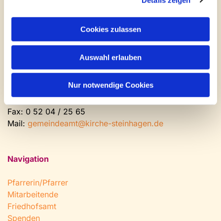
Kontakt und Öffnungszeiten
Gemeinde- und Friedhofsamt
Cookies zulassen
Montag: geschlossen
Auswahl erlauben
Dienstag bis Freitag: 9 - 12 Uhr
Nachmittags nach Vereinbarung
Nur notwendige Cookies
Tel:
0 52 04 / 36 28
Fax: 0 52 04 / 25 65
Mail:
gemeindeamt@kirche-steinhagen.de
Navigation
Pfarrerin/Pfarrer
Mitarbeitende
Friedhofsamt
Spenden