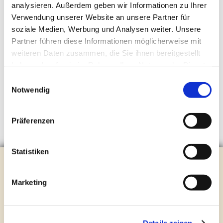
analysieren. Außerdem geben wir Informationen zu Ihrer
Verwendung unserer Website an unsere Partner für
soziale Medien, Werbung und Analysen weiter. Unsere
Partner führen diese Informationen möglicherweise mit
weiteren Daten zusammen, die Sie ihnen bereitgestellt
haben oder die sie im Rahmen Ihrer Nutzung der Dienste
gesammelt haben.
Einwilligungsauswahl
Notwendig
Präferenzen
Statistiken
Evangelische Kirchengemeinde Steinhagen
Brockhagener Straße 28 | 33803 Steinhagen
Marketing
Tel.:
0 52 04 / 36 28
Mail:
gemeindeamt@kirche-steinhagen.de
Newsletter abonnieren
Details zeigen