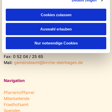
Kontakt und Öffnungszeiten
Gemeinde- und Friedhofsamt
Cookies zulassen
Montag: geschlossen
Auswahl erlauben
Dienstag bis Freitag: 9 - 12 Uhr
Nachmittags nach Vereinbarung
Nur notwendige Cookies
Tel:
0 52 04 / 36 28
Fax: 0 52 04 / 25 65
Mail:
gemeindeamt@kirche-steinhagen.de
Navigation
Pfarrerin/Pfarrer
Mitarbeitende
Friedhofsamt
Spenden