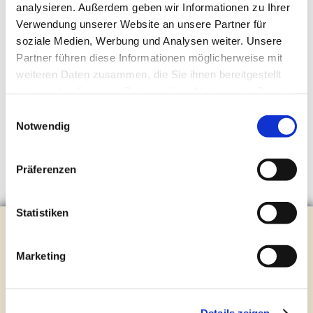
analysieren. Außerdem geben wir Informationen zu Ihrer
Verwendung unserer Website an unsere Partner für
soziale Medien, Werbung und Analysen weiter. Unsere
Partner führen diese Informationen möglicherweise mit
weiteren Daten zusammen, die Sie ihnen bereitgestellt
haben oder die sie im Rahmen Ihrer Nutzung der Dienste
gesammelt haben.
Einwilligungsauswahl
Notwendig
Präferenzen
Statistiken
Evangelische Kirchengemeinde Steinhagen
Brockhagener Straße 28 | 33803 Steinhagen
Marketing
Tel.:
0 52 04 / 36 28
Mail:
gemeindeamt@kirche-steinhagen.de
Newsletter abonnieren
Details zeigen