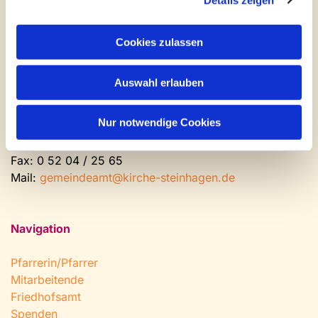
Kontakt und Öffnungszeiten
Gemeinde- und Friedhofsamt
Cookies zulassen
Montag: geschlossen
Auswahl erlauben
Dienstag bis Freitag: 9 - 12 Uhr
Nachmittags nach Vereinbarung
Nur notwendige Cookies
Tel:
0 52 04 / 36 28
Fax: 0 52 04 / 25 65
Mail:
gemeindeamt@kirche-steinhagen.de
Navigation
Pfarrerin/Pfarrer
Mitarbeitende
Friedhofsamt
Spenden