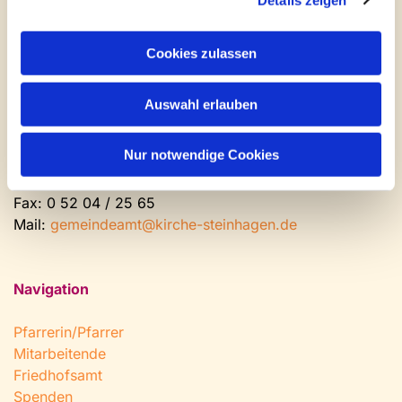
Kontakt und Öffnungszeiten
Gemeinde- und Friedhofsamt
Cookies zulassen
Montag: geschlossen
Auswahl erlauben
Dienstag bis Freitag: 9 - 12 Uhr
Nachmittags nach Vereinbarung
Nur notwendige Cookies
Tel:
0 52 04 / 36 28
Fax: 0 52 04 / 25 65
Mail:
gemeindeamt@kirche-steinhagen.de
Navigation
Pfarrerin/Pfarrer
Mitarbeitende
Friedhofsamt
Spenden