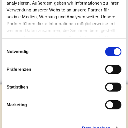
analysieren. Außerdem geben wir Informationen zu Ihrer
Verwendung unserer Website an unsere Partner für
soziale Medien, Werbung und Analysen weiter. Unsere
Partner führen diese Informationen möglicherweise mit
weiteren Daten zusammen, die Sie ihnen bereitgestellt
haben oder die sie im Rahmen Ihrer Nutzung der Dienste
gesammelt haben.
Einwilligungsauswahl
Notwendig
Präferenzen
Statistiken
Evangelische Kirchengemeinde Steinhagen
Brockhagener Straße 28 | 33803 Steinhagen
Marketing
Tel.:
0 52 04 / 36 28
Mail:
gemeindeamt@kirche-steinhagen.de
Newsletter abonnieren
Details zeigen