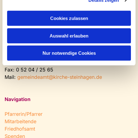
Kontakt und Öffnungszeiten
Gemeinde- und Friedhofsamt
Cookies zulassen
Montag: geschlossen
Auswahl erlauben
Dienstag bis Freitag: 9 - 12 Uhr
Nachmittags nach Vereinbarung
Nur notwendige Cookies
Tel:
0 52 04 / 36 28
Fax: 0 52 04 / 25 65
Mail:
gemeindeamt@kirche-steinhagen.de
Navigation
Pfarrerin/Pfarrer
Mitarbeitende
Friedhofsamt
Spenden