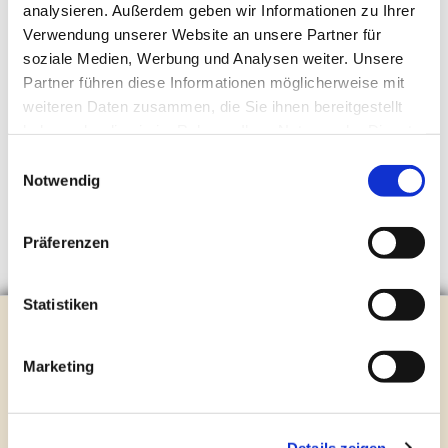
analysieren. Außerdem geben wir Informationen zu Ihrer
Verwendung unserer Website an unsere Partner für
soziale Medien, Werbung und Analysen weiter. Unsere
Partner führen diese Informationen möglicherweise mit
weiteren Daten zusammen, die Sie ihnen bereitgestellt
haben oder die sie im Rahmen Ihrer Nutzung der Dienste
gesammelt haben.
Einwilligungsauswahl
Notwendig
Präferenzen
Statistiken
Evangelische Kirchengemeinde Steinhagen
Brockhagener Straße 28 | 33803 Steinhagen
Marketing
Tel.:
0 52 04 / 36 28
Mail:
gemeindeamt@kirche-steinhagen.de
Newsletter abonnieren
Details zeigen