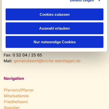
Kontakt und Öffnungszeiten
Gemeinde- und Friedhofsamt
Cookies zulassen
Montag: geschlossen
Auswahl erlauben
Dienstag bis Freitag: 9 - 12 Uhr
Nachmittags nach Vereinbarung
Nur notwendige Cookies
Tel:
0 52 04 / 36 28
Fax: 0 52 04 / 25 65
Mail:
gemeindeamt@kirche-steinhagen.de
Navigation
Pfarrerin/Pfarrer
Mitarbeitende
Friedhofsamt
Spenden