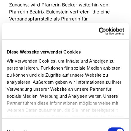
Zunächst wird Pfarrerin Becker weiterhin von
Pfarrerin Beatrix Eulenstein vertreten, die eine
Verbandspfarrstelle als Pfarrerin für
Vertretungsdienst im Übergang (50%) inne hat. Im
Rahmen der getätigten Absprachen unterstützt
Pfarrerin Eulenstein unsere Kirchengemeinde,
indem sie Gottesdienste und auch Amtshandlungen
Diese Webseite verwendet Cookies
übernimmt.
Wir verwenden Cookies, um Inhalte und Anzeigen zu
Pfarrer Dr. Marcel Friesen kommt aus Bielefeld.
personalisieren, Funktionen für soziale Medien anbieten
Nach seinem Theologiestudium hat er im Fach
zu können und die Zugriffe auf unsere Website zu
Altes Testament promoviert und in Münster als
analysieren. Außerdem geben wir Informationen zu Ihrer
Dozent an der Uni gelehrt. Die letzten zwei Jahre
Verwendung unserer Website an unsere Partner für
hat er sein Vikariat in der Kirchengemeinde
soziale Medien, Werbung und Analysen weiter. Unsere
Werther absolviert und kommt jetzt für seinen
Partner führen diese Informationen möglicherweise mit
sogenannten Probedienst zu uns nach Steinhagen.
weiteren Daten zusammen, die Sie ihnen bereitgestellt
Er wird zu 50 % bei uns in der Kirchengemeinde
haben oder die sie im Rahmen Ihrer Nutzung der Dienste
angestellt sein, und die anderen 50 % für den
gesammelt haben.
Einwilligungsauswahl
Kirchenkreis Halle arbeiten.