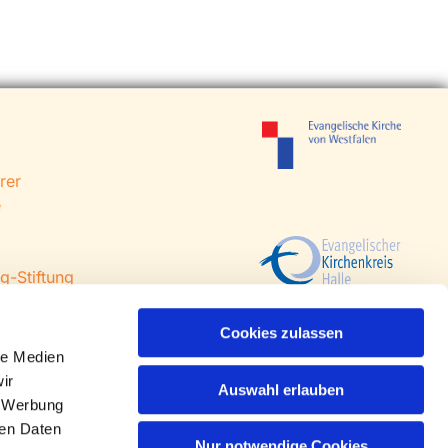
rer
e
g-Stiftung
 Steinhagen
agen
Cookies zulassen
le Medien
ir
Auswahl erlauben
, Werbung
ren Daten
Nur notwendige Cookies