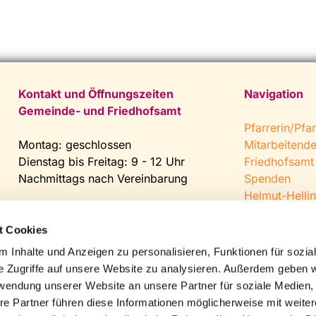
Kontakt und Öffnungszeiten
Navigation
Gemeinde- und Friedhofsamt
Pfarrerin/Pfar
Montag: geschlossen
Mitarbeitend
Dienstag bis Freitag: 9 - 12 Uhr
Friedhofsamt
Nachmittags nach Vereinbarung
Spenden
Helmut-Hellin
Tel:
0 52 04 / 36 28
Jugendkeller
Fax: 0 52 04 / 25 65
CVJM Steinh
t Cookies
Mail:
gemeindeamt@kirche-
 Inhalte und Anzeigen zu personalisieren, Funktionen für sozia
steinhagen.de
e Zugriffe auf unsere Website zu analysieren. Außerdem geben w
rwendung unserer Website an unsere Partner für soziale Medien
re Partner führen diese Informationen möglicherweise mit weite