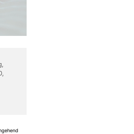
g,
0,
chgehend