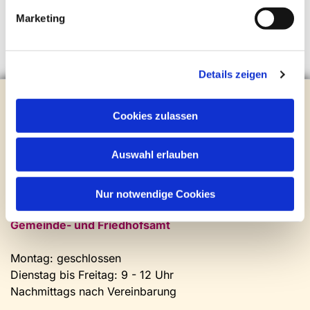
Marketing
0
Feed
Details zeigen
Evangelische Kirchengemeinde Steinhagen
Brockhagener Straße 28 | 33803 Steinhagen
Cookies zulassen
Tel.:
0 52 04 / 36 28
Mail:
gemeindeamt@kirche-steinhagen.de
Auswahl erlauben
Newsletter abonnieren
Nur notwendige Cookies
Kontakt und Öffnungszeiten
Gemeinde- und Friedhofsamt
Montag: geschlossen
Dienstag bis Freitag: 9 - 12 Uhr
Nachmittags nach Vereinbarung