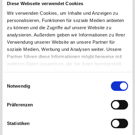
Diese Webseite verwendet Cookies
Eine Anmeldung ist notwendig, damit wir planen
Wir verwenden Cookies, um Inhalte und Anzeigen zu
können. Bitte informieren und melden Sie sich bei
personalisieren, Funktionen für soziale Medien anbieten
Frau Elisabeth Zsiska, Tel.: 05204 / 88 82 13
zu können und die Zugriffe auf unsere Website zu
analysieren. Außerdem geben wir Informationen zu Ihrer
Verwendung unserer Website an unsere Partner für
soziale Medien, Werbung und Analysen weiter. Unsere
Partner führen diese Informationen möglicherweise mit
weiteren Daten zusammen, die Sie ihnen bereitgestellt
haben oder die sie im Rahmen Ihrer Nutzung der Dienste
gesammelt haben.
Einwilligungsauswahl
Notwendig
Präferenzen
Statistiken