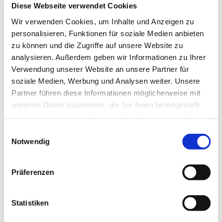
Diese Webseite verwendet Cookies
Eine Anmeldung ist notwendig, damit wir planen
Wir verwenden Cookies, um Inhalte und Anzeigen zu
können. Bitte informieren und melden Sie sich bei
personalisieren, Funktionen für soziale Medien anbieten
Frau Elisabeth Zsiska, Tel.: 05204 / 88 82 13
zu können und die Zugriffe auf unsere Website zu
analysieren. Außerdem geben wir Informationen zu Ihrer
Verwendung unserer Website an unsere Partner für
soziale Medien, Werbung und Analysen weiter. Unsere
Partner führen diese Informationen möglicherweise mit
weiteren Daten zusammen, die Sie ihnen bereitgestellt
haben oder die sie im Rahmen Ihrer Nutzung der Dienste
gesammelt haben.
Einwilligungsauswahl
Notwendig
Präferenzen
Statistiken