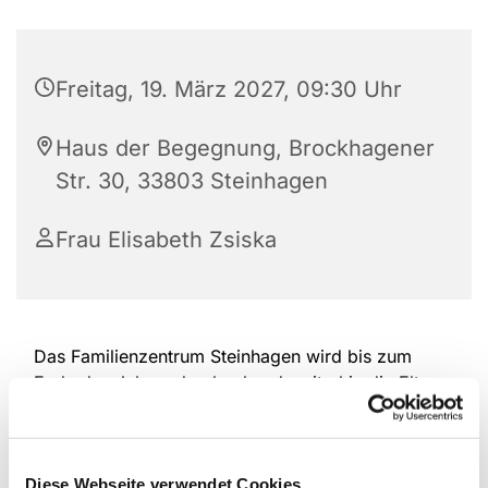
Freitag, 19. März 2027, 09:30 Uhr
Haus der Begegnung, Brockhagener
Str. 30, 33803 Steinhagen
Frau Elisabeth Zsiska
Das Familienzentrum Steinhagen wird bis zum
Ende des Jahres durchgehend weiterhin die Eltern-
Kind-Spielgruppen in der Altersspanne von 6
Monaten bis ca. 2,5 Jahre am Freitag anbieten.
Eine Anmeldung ist notwendig, damit wir planen
Diese Webseite verwendet Cookies