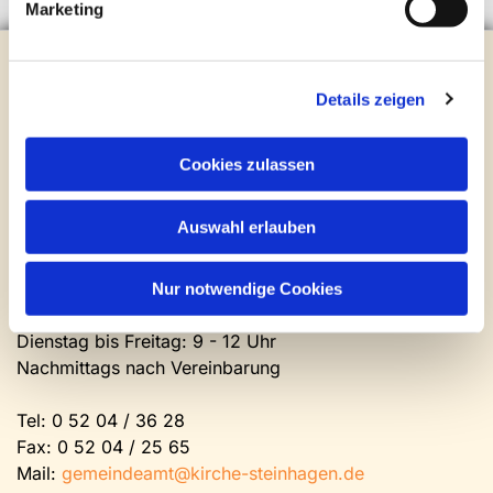
Marketing
Evangelische Kirchengemeinde Steinhagen
Brockhagener Straße 28 | 33803 Steinhagen
Details zeigen
Tel.:
0 52 04 / 36 28
Mail:
gemeindeamt@kirche-steinhagen.de
Cookies zulassen
Newsletter abonnieren
Auswahl erlauben
Kontakt und Öffnungszeiten
Gemeinde- und Friedhofsamt
Nur notwendige Cookies
Montag: geschlossen
Dienstag bis Freitag: 9 - 12 Uhr
Nachmittags nach Vereinbarung
Tel:
0 52 04 / 36 28
Fax: 0 52 04 / 25 65
Mail:
gemeindeamt@kirche-steinhagen.de