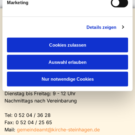
Marketing
Evangelische Kirchengemeinde Steinhagen
Brockhagener Straße 28 | 33803 Steinhagen
Details zeigen
Tel.:
0 52 04 / 36 28
Mail:
gemeindeamt@kirche-steinhagen.de
Cookies zulassen
Newsletter abonnieren
Auswahl erlauben
Kontakt und Öffnungszeiten
Gemeinde- und Friedhofsamt
Nur notwendige Cookies
Montag: geschlossen
Dienstag bis Freitag: 9 - 12 Uhr
Nachmittags nach Vereinbarung
Tel:
0 52 04 / 36 28
Fax: 0 52 04 / 25 65
Mail:
gemeindeamt@kirche-steinhagen.de