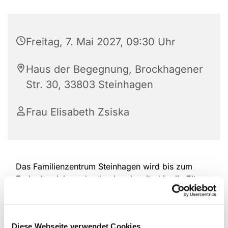
Freitag, 7. Mai 2027, 09:30 Uhr
Haus der Begegnung, Brockhagener
Str. 30, 33803 Steinhagen
Frau Elisabeth Zsiska
Das Familienzentrum Steinhagen wird bis zum
Ende des Jahres durchgehend weiterhin die Eltern-
Kind-Spielgruppen in der Altersspanne von 6
Monaten bis ca. 2,5 Jahre am Freitag anbieten.
Eine Anmeldung ist notwendig, damit wir planen
Diese Webseite verwendet Cookies