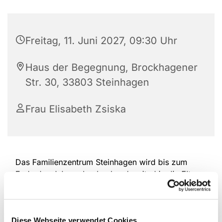
Freitag, 11. Juni 2027, 09:30 Uhr
Haus der Begegnung, Brockhagener
Str. 30, 33803 Steinhagen
Frau Elisabeth Zsiska
Das Familienzentrum Steinhagen wird bis zum
Ende des Jahres durchgehend weiterhin die Eltern-
Kind-Spielgruppen in der Altersspanne von 6
Monaten bis ca. 2,5 Jahre am Freitag anbieten.
Eine Anmeldung ist notwendig, damit wir planen
Diese Webseite verwendet Cookies