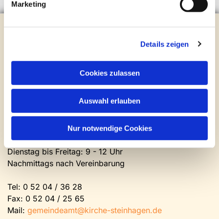
Marketing
Evangelische Kirchengemeinde Steinhagen
Brockhagener Straße 28 | 33803 Steinhagen
Details zeigen
Tel.:
0 52 04 / 36 28
Mail:
gemeindeamt@kirche-steinhagen.de
Cookies zulassen
Newsletter abonnieren
Auswahl erlauben
Kontakt und Öffnungszeiten
Gemeinde- und Friedhofsamt
Nur notwendige Cookies
Montag: geschlossen
Dienstag bis Freitag: 9 - 12 Uhr
Nachmittags nach Vereinbarung
Tel:
0 52 04 / 36 28
Fax: 0 52 04 / 25 65
Mail:
gemeindeamt@kirche-steinhagen.de