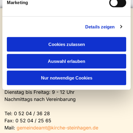
Marketing
Evangelische Kirchengemeinde Steinhagen
Brockhagener Straße 28 | 33803 Steinhagen
Details zeigen
Tel.:
0 52 04 / 36 28
Mail:
gemeindeamt@kirche-steinhagen.de
Cookies zulassen
Newsletter abonnieren
Auswahl erlauben
Kontakt und Öffnungszeiten
Gemeinde- und Friedhofsamt
Nur notwendige Cookies
Montag: geschlossen
Dienstag bis Freitag: 9 - 12 Uhr
Nachmittags nach Vereinbarung
Tel:
0 52 04 / 36 28
Fax: 0 52 04 / 25 65
Mail:
gemeindeamt@kirche-steinhagen.de