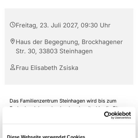
Freitag, 23. Juli 2027, 09:30 Uhr
Haus der Begegnung, Brockhagener
Str. 30, 33803 Steinhagen
Frau Elisabeth Zsiska
Das Familienzentrum Steinhagen wird bis zum
Ende des Jahres durchgehend weiterhin die Eltern-
Kind-Spielgruppen in der Altersspanne von 6
Monaten bis ca. 2,5 Jahre am Freitag anbieten.
Eine Anmeldung ist notwendig, damit wir planen
Diese Webseite verwendet Cookies