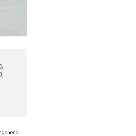
g,
0,
chgehend