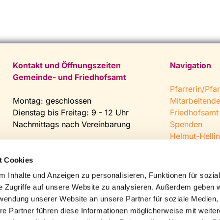
Kontakt und Öffnungszeiten
Navigation
Gemeinde- und Friedhofsamt
Pfarrerin/Pfar
Montag: geschlossen
Mitarbeitend
Dienstag bis Freitag: 9 - 12 Uhr
Friedhofsamt
Nachmittags nach Vereinbarung
Spenden
Helmut-Hellin
Tel:
0 52 04 / 36 28
Jugendkeller
Fax: 0 52 04 / 25 65
CVJM Steinh
t Cookies
Mail:
gemeindeamt@kirche-
 Inhalte und Anzeigen zu personalisieren, Funktionen für sozia
steinhagen.de
e Zugriffe auf unsere Website zu analysieren. Außerdem geben w
rwendung unserer Website an unsere Partner für soziale Medien
re Partner führen diese Informationen möglicherweise mit weite