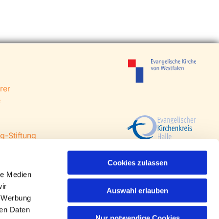
rer
e
g-Stiftung
 Steinhagen
agen
Cookies zulassen
le Medien
ir
Auswahl erlauben
, Werbung
ren Daten
Nur notwendige Cookies