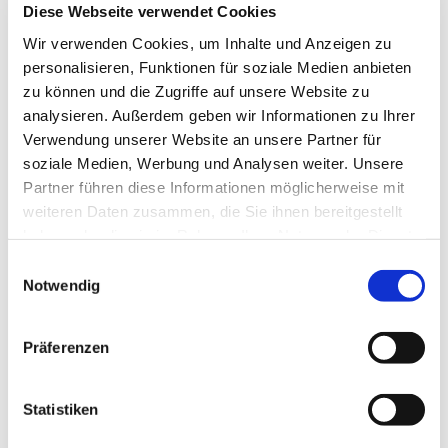
Diese Webseite verwendet Cookies
Eine Anmeldung ist notwendig, damit wir planen
Wir verwenden Cookies, um Inhalte und Anzeigen zu
können. Bitte informieren und melden Sie sich bei
personalisieren, Funktionen für soziale Medien anbieten
Frau Elisabeth Zsiska, Tel.: 05204 / 88 82 13
zu können und die Zugriffe auf unsere Website zu
analysieren. Außerdem geben wir Informationen zu Ihrer
Verwendung unserer Website an unsere Partner für
soziale Medien, Werbung und Analysen weiter. Unsere
Partner führen diese Informationen möglicherweise mit
weiteren Daten zusammen, die Sie ihnen bereitgestellt
haben oder die sie im Rahmen Ihrer Nutzung der Dienste
gesammelt haben.
Einwilligungsauswahl
Notwendig
Präferenzen
Statistiken