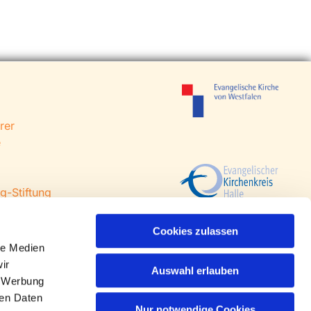
rer
e
g-Stiftung
 Steinhagen
agen
Cookies zulassen
le Medien
ir
Auswahl erlauben
, Werbung
ren Daten
Nur notwendige Cookies