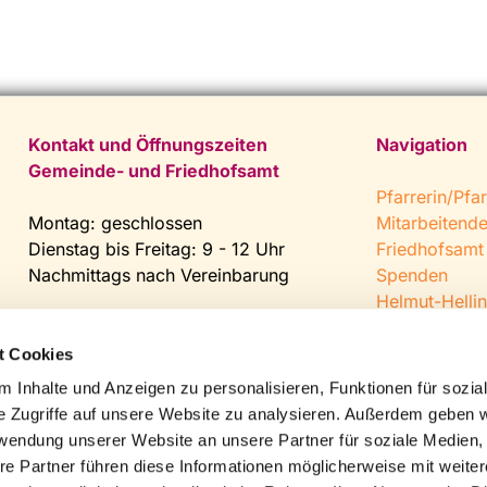
Kontakt und Öffnungszeiten
Navigation
Gemeinde- und Friedhofsamt
Pfarrerin/Pfar
Montag: geschlossen
Mitarbeitend
Dienstag bis Freitag: 9 - 12 Uhr
Friedhofsamt
Nachmittags nach Vereinbarung
Spenden
Helmut-Hellin
Tel:
0 52 04 / 36 28
Jugendkeller
Fax: 0 52 04 / 25 65
CVJM Steinh
t Cookies
Mail:
gemeindeamt@kirche-
 Inhalte und Anzeigen zu personalisieren, Funktionen für sozia
steinhagen.de
e Zugriffe auf unsere Website zu analysieren. Außerdem geben w
rwendung unserer Website an unsere Partner für soziale Medien
re Partner führen diese Informationen möglicherweise mit weite