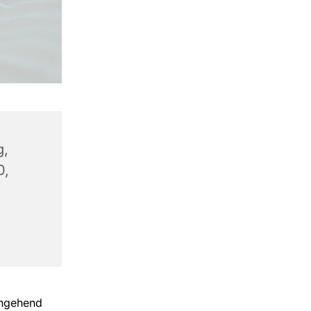
g,
0,
chgehend