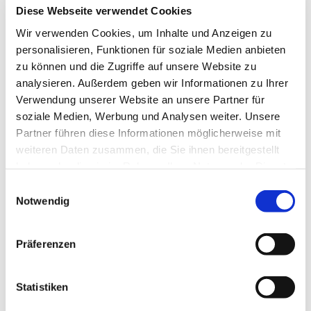
Diese Webseite verwendet Cookies
Eine Anmeldung ist notwendig, damit wir planen
können. Bitte informieren und melden Sie sich bei
Wir verwenden Cookies, um Inhalte und Anzeigen zu
Frau Elisabeth Zsiska, Tel.: 05204 / 88 82 13, Mail:
personalisieren, Funktionen für soziale Medien anbieten
familienzentrum.steinhagen@diakonie-halle.de
zu können und die Zugriffe auf unsere Website zu
analysieren. Außerdem geben wir Informationen zu Ihrer
Verwendung unserer Website an unsere Partner für
soziale Medien, Werbung und Analysen weiter. Unsere
Partner führen diese Informationen möglicherweise mit
weiteren Daten zusammen, die Sie ihnen bereitgestellt
haben oder die sie im Rahmen Ihrer Nutzung der Dienste
gesammelt haben.
Einwilligungsauswahl
Notwendig
Präferenzen
Statistiken