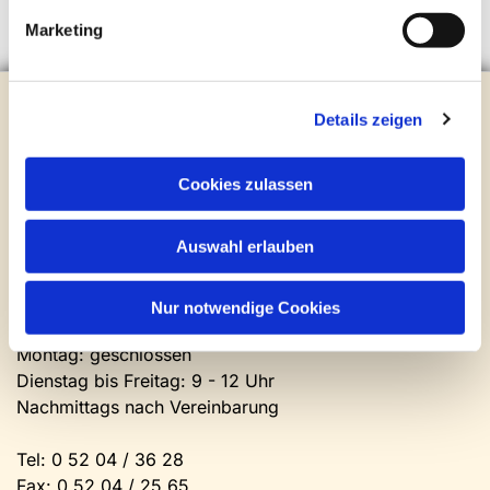
Marketing
Evangelische Kirchengemeinde Steinhagen
Details zeigen
Brockhagener Straße 28 | 33803 Steinhagen
Tel.:
0 52 04 / 36 28
Mail:
gemeindeamt@kirche-steinhagen.de
Cookies zulassen
Newsletter abonnieren
Auswahl erlauben
Kontakt und Öffnungszeiten
Gemeinde- und Friedhofsamt
Nur notwendige Cookies
Montag: geschlossen
Dienstag bis Freitag: 9 - 12 Uhr
Nachmittags nach Vereinbarung
Tel:
0 52 04 / 36 28
Fax: 0 52 04 / 25 65