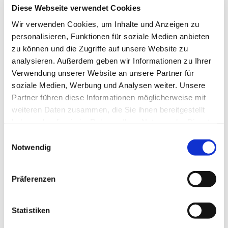
Diese Webseite verwendet Cookies
Eine Anmeldung ist notwendig, damit wir planen
können. Bitte informieren und melden Sie sich bei
Wir verwenden Cookies, um Inhalte und Anzeigen zu
Frau Elisabeth Zsiska, Tel.: 05204 / 88 82 13, Mail:
personalisieren, Funktionen für soziale Medien anbieten
familienzentrum.steinhagen@diakonie-halle.de
zu können und die Zugriffe auf unsere Website zu
analysieren. Außerdem geben wir Informationen zu Ihrer
Verwendung unserer Website an unsere Partner für
soziale Medien, Werbung und Analysen weiter. Unsere
Partner führen diese Informationen möglicherweise mit
weiteren Daten zusammen, die Sie ihnen bereitgestellt
haben oder die sie im Rahmen Ihrer Nutzung der Dienste
gesammelt haben.
Einwilligungsauswahl
Notwendig
Präferenzen
Statistiken