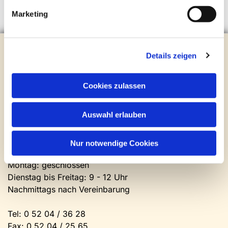
Marketing
Evangelische Kirchengemeinde Steinhagen
Details zeigen
Brockhagener Straße 28 | 33803 Steinhagen
Tel.:
0 52 04 / 36 28
Mail:
gemeindeamt@kirche-steinhagen.de
Cookies zulassen
Newsletter abonnieren
Auswahl erlauben
Kontakt und Öffnungszeiten
Gemeinde- und Friedhofsamt
Nur notwendige Cookies
Montag: geschlossen
Dienstag bis Freitag: 9 - 12 Uhr
Nachmittags nach Vereinbarung
Tel:
0 52 04 / 36 28
Fax: 0 52 04 / 25 65