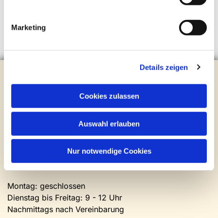
Marketing
Details zeigen
Evangelische Kirchengemeinde Steinhagen
Brockhagener Straße 28 | 33803 Steinhagen
Cookies zulassen
Tel.:
0 52 04 / 36 28
Mail:
gemeindeamt@kirche-steinhagen.de
Newsletter abonnieren
Auswahl erlauben
Kontakt und Öffnungszeiten
Nur notwendige Cookies
Gemeinde- und Friedhofsamt
Montag: geschlossen
Dienstag bis Freitag: 9 - 12 Uhr
Nachmittags nach Vereinbarung