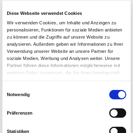
Jeden letzten Mittwoch im Monat von 10 - 12 Uhr,
außer im Dezember.
Diese Webseite verwendet Cookies
Wir verwenden Cookies, um Inhalte und Anzeigen zu
Anmeldung bis Montag vor dem Frühstück im
personalisieren, Funktionen für soziale Medien anbieten
Familienzentrum Steinhagen, Tel.: 05204 / 888 213
zu können und die Zugriffe auf unsere Website zu
oder Mail:
familienzentrum.steinhagen@diakonie-
analysieren. Außerdem geben wir Informationen zu Ihrer
halle.de
Verwendung unserer Website an unsere Partner für
soziale Medien, Werbung und Analysen weiter. Unsere
Partner führen diese Informationen möglicherweise mit
weiteren Daten zusammen, die Sie ihnen bereitgestellt
haben oder die sie im Rahmen Ihrer Nutzung der Dienste
gesammelt haben.
Einwilligungsauswahl
Notwendig
Präferenzen
Statistiken