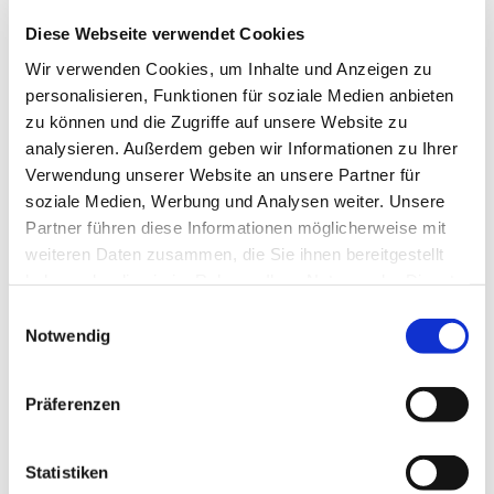
Gesprächen gibt es Beiträge zu den
Diese Webseite verwendet Cookies
unterschiedlichsten Themen, die vor allem uns
Frauen interessieren.
Wir verwenden Cookies, um Inhalte und Anzeigen zu
Ansprechpartnerin: Angelika Bohnenkamp Tel.
personalisieren, Funktionen für soziale Medien anbieten
8701077
zu können und die Zugriffe auf unsere Website zu
analysieren. Außerdem geben wir Informationen zu Ihrer
Verwendung unserer Website an unsere Partner für
soziale Medien, Werbung und Analysen weiter. Unsere
Partner führen diese Informationen möglicherweise mit
weiteren Daten zusammen, die Sie ihnen bereitgestellt
haben oder die sie im Rahmen Ihrer Nutzung der Dienste
gesammelt haben.
Einwilligungsauswahl
Notwendig
Präferenzen
Statistiken