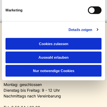
Marketing
Evangelische Kirchengemeinde Steinhagen
Details zeigen
Brockhagener Straße 28 | 33803 Steinhagen
Tel.:
0 52 04 / 36 28
Cookies zulassen
Mail:
gemeindeamt@kirche-steinhagen.de
Newsletter abonnieren
Auswahl erlauben
Kontakt und Öffnungszeiten
Nur notwendige Cookies
Gemeinde- und Friedhofsamt
Montag: geschlossen
Dienstag bis Freitag: 9 - 12 Uhr
Nachmittags nach Vereinbarung