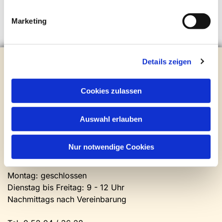
Marketing
Evangelische Kirchengemeinde Steinhagen
Details zeigen
Brockhagener Straße 28 | 33803 Steinhagen
Tel.:
0 52 04 / 36 28
Cookies zulassen
Mail:
gemeindeamt@kirche-steinhagen.de
Newsletter abonnieren
Auswahl erlauben
Kontakt und Öffnungszeiten
Nur notwendige Cookies
Gemeinde- und Friedhofsamt
Montag: geschlossen
Dienstag bis Freitag: 9 - 12 Uhr
Nachmittags nach Vereinbarung