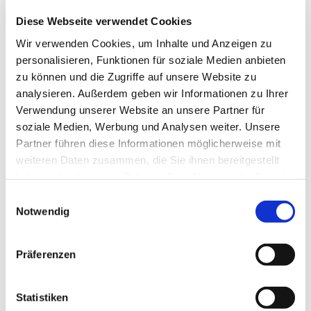
Gesprächen gibt es Beiträge zu den
Diese Webseite verwendet Cookies
unterschiedlichsten Themen, die vor allem uns
Frauen interessieren.
Wir verwenden Cookies, um Inhalte und Anzeigen zu
Ansprechpartnerin: Angelika Bohnenkamp Tel.
personalisieren, Funktionen für soziale Medien anbieten
8701077
zu können und die Zugriffe auf unsere Website zu
analysieren. Außerdem geben wir Informationen zu Ihrer
Verwendung unserer Website an unsere Partner für
soziale Medien, Werbung und Analysen weiter. Unsere
Partner führen diese Informationen möglicherweise mit
weiteren Daten zusammen, die Sie ihnen bereitgestellt
haben oder die sie im Rahmen Ihrer Nutzung der Dienste
gesammelt haben.
Einwilligungsauswahl
Notwendig
Präferenzen
Statistiken