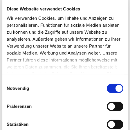
Gesprächen gibt es Beiträge zu den
Diese Webseite verwendet Cookies
unterschiedlichsten Themen, die vor allem uns
Frauen interessieren.
Wir verwenden Cookies, um Inhalte und Anzeigen zu
Ansprechpartnerin: Angelika Bohnenkamp Tel.
personalisieren, Funktionen für soziale Medien anbieten
8701077
zu können und die Zugriffe auf unsere Website zu
analysieren. Außerdem geben wir Informationen zu Ihrer
Verwendung unserer Website an unsere Partner für
soziale Medien, Werbung und Analysen weiter. Unsere
Partner führen diese Informationen möglicherweise mit
weiteren Daten zusammen, die Sie ihnen bereitgestellt
haben oder die sie im Rahmen Ihrer Nutzung der Dienste
gesammelt haben.
Einwilligungsauswahl
Notwendig
Präferenzen
Statistiken