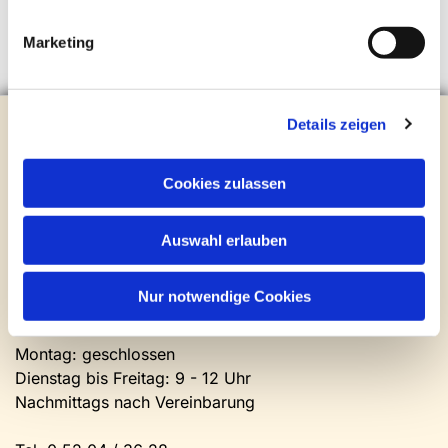
Marketing
Evangelische Kirchengemeinde Steinhagen
Details zeigen
Brockhagener Straße 28 | 33803 Steinhagen
Tel.:
0 52 04 / 36 28
Cookies zulassen
Mail:
gemeindeamt@kirche-steinhagen.de
Newsletter abonnieren
Auswahl erlauben
Kontakt und Öffnungszeiten
Nur notwendige Cookies
Gemeinde- und Friedhofsamt
Montag: geschlossen
Dienstag bis Freitag: 9 - 12 Uhr
Nachmittags nach Vereinbarung