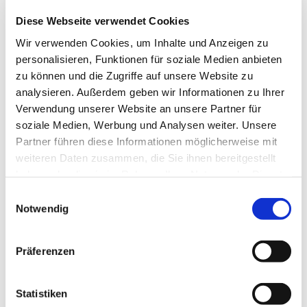
Gesprächen gibt es Beiträge zu den
Diese Webseite verwendet Cookies
unterschiedlichsten Themen, die vor allem uns
Frauen interessieren.
Wir verwenden Cookies, um Inhalte und Anzeigen zu
Ansprechpartnerin: Angelika Bohnenkamp Tel.
personalisieren, Funktionen für soziale Medien anbieten
8701077
zu können und die Zugriffe auf unsere Website zu
analysieren. Außerdem geben wir Informationen zu Ihrer
Verwendung unserer Website an unsere Partner für
soziale Medien, Werbung und Analysen weiter. Unsere
Partner führen diese Informationen möglicherweise mit
weiteren Daten zusammen, die Sie ihnen bereitgestellt
haben oder die sie im Rahmen Ihrer Nutzung der Dienste
gesammelt haben.
Einwilligungsauswahl
Notwendig
Präferenzen
Statistiken