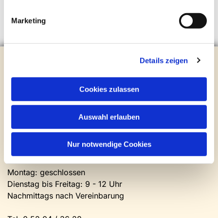
Marketing
Evangelische Kirchengemeinde Steinhagen
Details zeigen
Brockhagener Straße 28 | 33803 Steinhagen
Tel.:
0 52 04 / 36 28
Cookies zulassen
Mail:
gemeindeamt@kirche-steinhagen.de
Newsletter abonnieren
Auswahl erlauben
Kontakt und Öffnungszeiten
Nur notwendige Cookies
Gemeinde- und Friedhofsamt
Montag: geschlossen
Dienstag bis Freitag: 9 - 12 Uhr
Nachmittags nach Vereinbarung