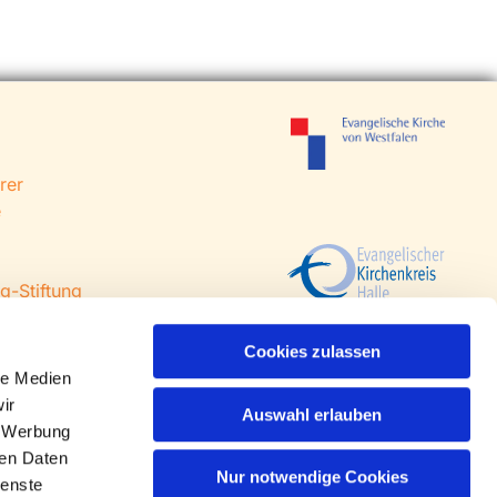
rer
e
g-Stiftung
 Steinhagen
agen
Cookies zulassen
le Medien
ir
Auswahl erlauben
, Werbung
ren Daten
Nur notwendige Cookies
ienste