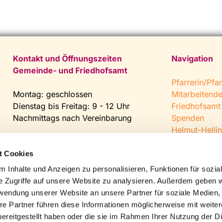
Kontakt und Öffnungszeiten
Navigation
Gemeinde- und Friedhofsamt
Pfarrerin/Pfar
Montag: geschlossen
Mitarbeitend
Dienstag bis Freitag: 9 - 12 Uhr
Friedhofsamt
Nachmittags nach Vereinbarung
Spenden
Helmut-Hellin
Tel:
0 52 04 / 36 28
Jugendkeller
Fax: 0 52 04 / 25 65
CVJM Steinh
t Cookies
Mail:
gemeindeamt@kirche-
 Inhalte und Anzeigen zu personalisieren, Funktionen für sozia
steinhagen.de
e Zugriffe auf unsere Website zu analysieren. Außerdem geben w
rwendung unserer Website an unsere Partner für soziale Medien
re Partner führen diese Informationen möglicherweise mit weite
ereitgestellt haben oder die sie im Rahmen Ihrer Nutzung der D