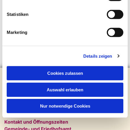
Statistiken
Marketing
Details zeigen
Cookies zulassen
Evangelische Kirchengemeinde Steinhagen
Brockhagener Straße 28 | 33803 Steinhagen
Tel.:
0 52 04 / 36 28
Auswahl erlauben
Mail:
gemeindeamt@kirche-steinhagen.de
Newsletter abonnieren
Nur notwendige Cookies
Kontakt und Öffnungszeiten
Gemeinde- und Friedhofsamt