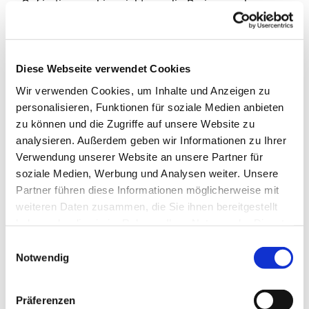
Café stimmen hier nicht nur die Preise, auch
Spielangebote wie Groß-Schach, ein Spielplatz mit
Trampolin, Rutsche und eine Generationenschaukel
ergänzen das Angebot. Das Projekt wird von der
Diese Webseite verwendet Cookies
Diakonie RWL unterstützt. Herzlichen Dank! Bei
kaltem oder schlechtem Wetter findet das Café in
Wir verwenden Cookies, um Inhalte und Anzeigen zu
den Räumen vom Haus der Begegnung statt. Wir
personalisieren, Funktionen für soziale Medien anbieten
freuen uns auf Sie!
zu können und die Zugriffe auf unsere Website zu
analysieren. Außerdem geben wir Informationen zu Ihrer
Ansprechpartnerin für das Café ist
Verwendung unserer Website an unsere Partner für
Frau Marion Dawidowski, Tel.: 0151 / 72 14 02 61
soziale Medien, Werbung und Analysen weiter. Unsere
Mail:
marion.dawidowski@kirche-steinhagen.de
Partner führen diese Informationen möglicherweise mit
weiteren Daten zusammen, die Sie ihnen bereitgestellt
haben oder die sie im Rahmen Ihrer Nutzung der Dienste
gesammelt haben.
Einwilligungsauswahl
Notwendig
Präferenzen