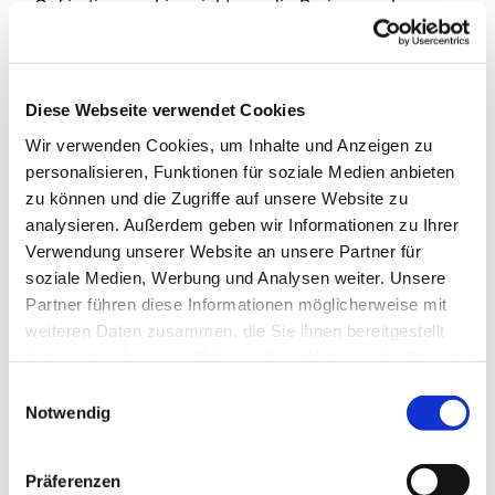
Café stimmen hier nicht nur die Preise, auch
Spielangebote wie Groß-Schach, ein Spielplatz mit
Trampolin, Rutsche und eine Generationenschaukel
ergänzen das Angebot. Das Projekt wird von der
Diese Webseite verwendet Cookies
Diakonie RWL unterstützt. Herzlichen Dank! Bei
kaltem oder schlechtem Wetter findet das Café in
Wir verwenden Cookies, um Inhalte und Anzeigen zu
den Räumen vom Haus der Begegnung statt. Wir
personalisieren, Funktionen für soziale Medien anbieten
freuen uns auf Sie!
zu können und die Zugriffe auf unsere Website zu
analysieren. Außerdem geben wir Informationen zu Ihrer
Ansprechpartnerin für das Café ist
Verwendung unserer Website an unsere Partner für
Frau Marion Dawidowski, Tel.: 0151 / 72 14 02 61
soziale Medien, Werbung und Analysen weiter. Unsere
Mail:
marion.dawidowski@kirche-steinhagen.de
Partner führen diese Informationen möglicherweise mit
weiteren Daten zusammen, die Sie ihnen bereitgestellt
haben oder die sie im Rahmen Ihrer Nutzung der Dienste
gesammelt haben.
Einwilligungsauswahl
Notwendig
Präferenzen