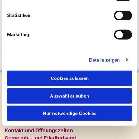
Statistiken
Marketing
Details zeigen
Cookies zulassen
Evangelische Kirchengemeinde Steinhagen
Brockhagener Straße 28 | 33803 Steinhagen
Tel.:
0 52 04 / 36 28
Auswahl erlauben
Mail:
gemeindeamt@kirche-steinhagen.de
Newsletter abonnieren
Nur notwendige Cookies
Kontakt und Öffnungszeiten
Gemeinde- und Friedhofsamt