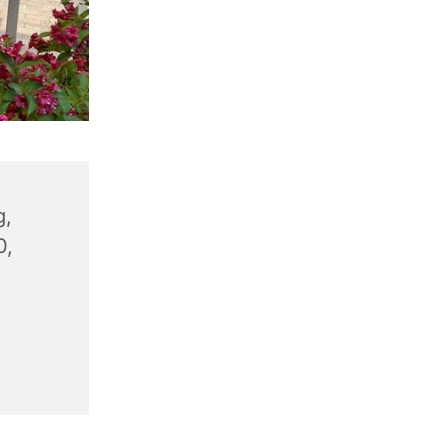
g,
0,