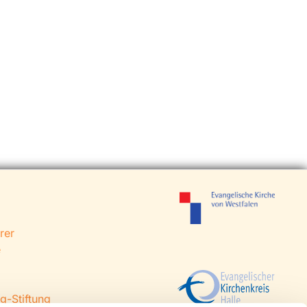
rer
e
g-Stiftung