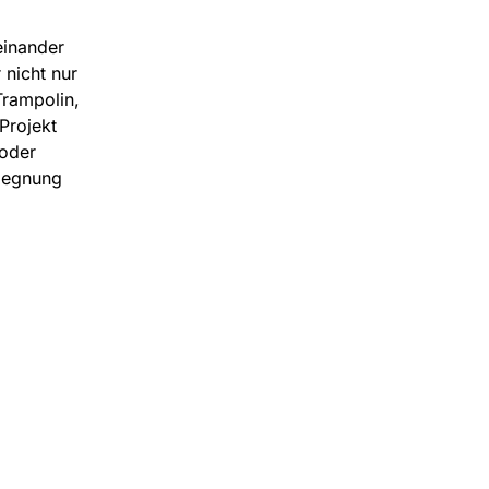
einander
 nicht nur
Trampolin,
Projekt
 oder
gegnung