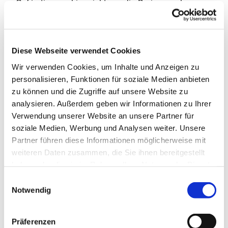
Café stimmen hier nicht nur die Preise, auch
Spielangebote wie Groß-Schach, ein Spielplatz mit
Trampolin, Rutsche und eine Generationenschaukel
ergänzen das Angebot. Das Projekt wird von der
Diese Webseite verwendet Cookies
Diakonie RWL unterstützt. Herzlichen Dank! Bei
kaltem oder schlechtem Wetter findet das Café in
Wir verwenden Cookies, um Inhalte und Anzeigen zu
den Räumen vom Haus der Begegnung statt. Wir
personalisieren, Funktionen für soziale Medien anbieten
freuen uns auf Sie!
zu können und die Zugriffe auf unsere Website zu
analysieren. Außerdem geben wir Informationen zu Ihrer
Ansprechpartnerin für das Café ist
Verwendung unserer Website an unsere Partner für
Frau Marion Dawidowski, Tel.: 0151 / 72 14 02 61
soziale Medien, Werbung und Analysen weiter. Unsere
Mail:
marion.dawidowski@kirche-steinhagen.de
Partner führen diese Informationen möglicherweise mit
weiteren Daten zusammen, die Sie ihnen bereitgestellt
haben oder die sie im Rahmen Ihrer Nutzung der Dienste
gesammelt haben.
Einwilligungsauswahl
Notwendig
Präferenzen