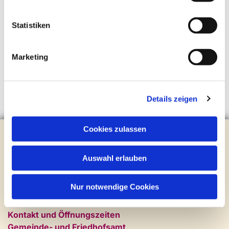
Statistiken
Marketing
Details zeigen
Cookies zulassen
Evangelische Kirchengemeinde Steinhagen
Brockhagener Straße 28 | 33803 Steinhagen
Tel.:
0 52 04 / 36 28
Auswahl erlauben
Mail:
gemeindeamt@kirche-steinhagen.de
Newsletter abonnieren
Nur notwendige Cookies
Kontakt und Öffnungszeiten
Gemeinde- und Friedhofsamt