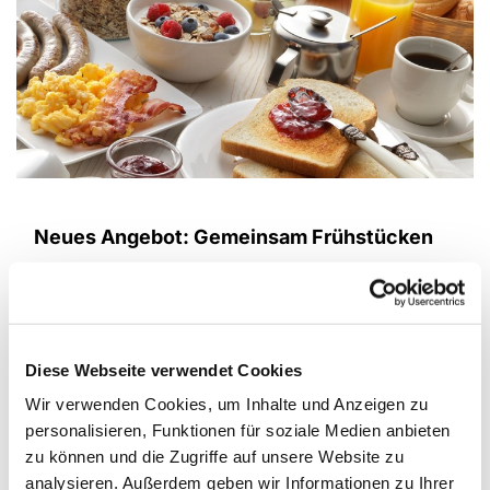
Neues Angebot: Gemeinsam Frühstücken
Neues Angebot, einfach ungezwungen
unser reichhaltiges Frühstücksbüffet in geselliger
Runde genießen. Zur Planung wird um eine
Anmeldung gebeten.
Diese Webseite verwendet Cookies
Anmeldung bei Frau Liane Schiermeyer, Tel.:
Wir verwenden Cookies, um Inhalte und Anzeigen zu
05204 / 5216 Unkostenbeitrag 5,00 € Sollten Sie
personalisieren, Funktionen für soziale Medien anbieten
sich angemeldet haben und doch verhindert sein,
zu können und die Zugriffe auf unsere Website zu
bitte wieder abmelden.
analysieren. Außerdem geben wir Informationen zu Ihrer