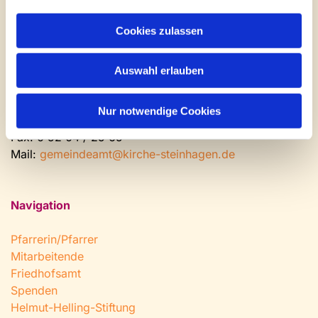
Kontakt und Öffnungszeiten
Gemeinde- und Friedhofsamt
Cookies zulassen
Montag: geschlossen
Dienstag bis Freitag: 9 - 12 Uhr
Auswahl erlauben
Nachmittags nach Vereinbarung
Nur notwendige Cookies
Tel:
0 52 04 / 36 28
Fax: 0 52 04 / 25 65
Mail:
gemeindeamt@kirche-steinhagen.de
Navigation
Pfarrerin/Pfarrer
Mitarbeitende
Friedhofsamt
Spenden
Helmut-Helling-Stiftung