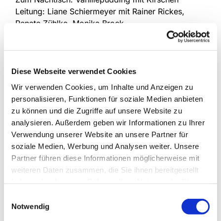
Leitung: Liane Schiermeyer mit Rainer Rickes,
Renate Zühlke, Monika Brock
Anmeldung bei Frau Schiermeyer, Tel. 5216
19. März 2026
Königsberger Klopse mit Kartoffeln, Rote Bete u.
Diese Webseite verwendet Cookies
Gewürzgurke
Wir verwenden Cookies, um Inhalte und Anzeigen zu
Nachtischüberraschung
personalisieren, Funktionen für soziale Medien anbieten
Leitung: Eckhard Kleine-Tebbe mit Karin Siechau,
zu können und die Zugriffe auf unsere Website zu
Doris Kleine-Tebbe, Elke Lorek, Gerdi Jeske
analysieren. Außerdem geben wir Informationen zu Ihrer
Anmeldung bei Herrn Kleine-Tebbe, Tel. 6169
Verwendung unserer Website an unsere Partner für
16. April 2026
soziale Medien, Werbung und Analysen weiter. Unsere
Boeuf Stroganoff mit Nudeln u. Salat
Partner führen diese Informationen möglicherweise mit
Nachtischüberraschung
weiteren Daten zusammen, die Sie ihnen bereitgestellt
Leitung: Renate Kampmann mit Ines Draegert,
haben oder die sie im Rahmen Ihrer Nutzung der Dienste
Doris Lindert, Margret Schreiber, Dagmar
gesammelt haben.
Einwilligungsauswahl
Waschkowitz, Marion Uhlemeyer u. Claudia
Notwendig
Freymut