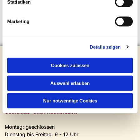
Statistiken
Marketing
Details zeigen
Evangelische Kirchengemeinde Steinhagen
Brockhagener Straße 28 | 33803 Steinhagen
Cookies zulassen
Tel.:
0 52 04 / 36 28
Mail:
gemeindeamt@kirche-steinhagen.de
Auswahl erlauben
Newsletter abonnieren
Nur notwendige Cookies
Kontakt und Öffnungszeiten
Gemeinde- und Friedhofsamt
Montag: geschlossen
Dienstag bis Freitag: 9 - 12 Uhr