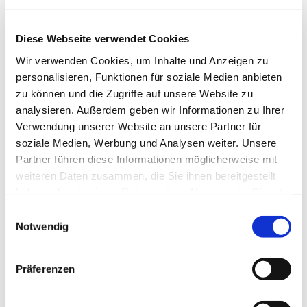
montags,
Diese Webseite verwendet Cookies
19:00 - 21:00 Uhr
im Haus der Begegnung
Wir verwenden Cookies, um Inhalte und Anzeigen zu
personalisieren, Funktionen für soziale Medien anbieten
Weitere Informationen erhalten Sie bei
zu können und die Zugriffe auf unsere Website zu
Christine Dröge, Tel. 05204/ 4237 und
analysieren. Außerdem geben wir Informationen zu Ihrer
Marion Dawidowski, Tel. 0151/72140261
Verwendung unserer Website an unsere Partner für
soziale Medien, Werbung und Analysen weiter. Unsere
Partner führen diese Informationen möglicherweise mit
weiteren Daten zusammen, die Sie ihnen bereitgestellt
haben oder die sie im Rahmen Ihrer Nutzung der Dienste
gesammelt haben.
Einwilligungsauswahl
Notwendig
Präferenzen