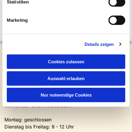
Statistiken
Marketing
Details zeigen
Evangelische Kirchengemeinde Steinhagen
Brockhagener Straße 28 | 33803 Steinhagen
Cookies zulassen
Tel.:
0 52 04 / 36 28
Mail:
gemeindeamt@kirche-steinhagen.de
Auswahl erlauben
Newsletter abonnieren
Nur notwendige Cookies
Kontakt und Öffnungszeiten
Gemeinde- und Friedhofsamt
Montag: geschlossen
Dienstag bis Freitag: 9 - 12 Uhr