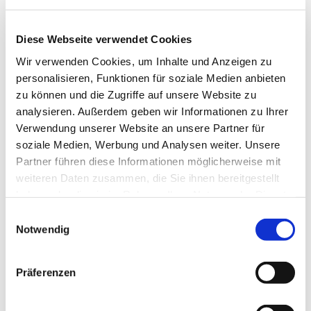
montags,
Diese Webseite verwendet Cookies
19:00 - 21:00 Uhr
im Haus der Begegnung
Wir verwenden Cookies, um Inhalte und Anzeigen zu
personalisieren, Funktionen für soziale Medien anbieten
Weitere Informationen erhalten Sie bei
zu können und die Zugriffe auf unsere Website zu
Christine Dröge, Tel. 05204/ 4237 und
analysieren. Außerdem geben wir Informationen zu Ihrer
Marion Dawidowski, Tel. 0151/72140261
Verwendung unserer Website an unsere Partner für
soziale Medien, Werbung und Analysen weiter. Unsere
Partner führen diese Informationen möglicherweise mit
weiteren Daten zusammen, die Sie ihnen bereitgestellt
haben oder die sie im Rahmen Ihrer Nutzung der Dienste
gesammelt haben.
Einwilligungsauswahl
Notwendig
Präferenzen