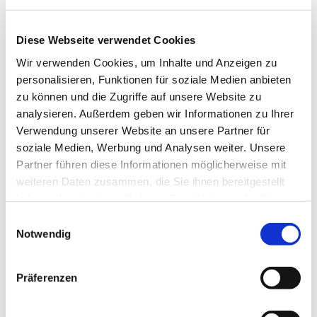
montags,
Diese Webseite verwendet Cookies
19:00 - 21:00 Uhr
im Haus der Begegnung
Wir verwenden Cookies, um Inhalte und Anzeigen zu
personalisieren, Funktionen für soziale Medien anbieten
Weitere Informationen erhalten Sie bei
zu können und die Zugriffe auf unsere Website zu
Christine Dröge, Tel. 05204/ 4237 und
analysieren. Außerdem geben wir Informationen zu Ihrer
Marion Dawidowski, Tel. 0151/72140261
Verwendung unserer Website an unsere Partner für
soziale Medien, Werbung und Analysen weiter. Unsere
Partner führen diese Informationen möglicherweise mit
weiteren Daten zusammen, die Sie ihnen bereitgestellt
haben oder die sie im Rahmen Ihrer Nutzung der Dienste
gesammelt haben.
Einwilligungsauswahl
Notwendig
Präferenzen