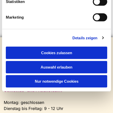
Statistiken
Marketing
Details zeigen
Evangelische Kirchengemeinde Steinhagen
Brockhagener Straße 28 | 33803 Steinhagen
Cookies zulassen
Tel.:
0 52 04 / 36 28
Mail:
gemeindeamt@kirche-steinhagen.de
Auswahl erlauben
Newsletter abonnieren
Nur notwendige Cookies
Kontakt und Öffnungszeiten
Gemeinde- und Friedhofsamt
Montag: geschlossen
Dienstag bis Freitag: 9 - 12 Uhr