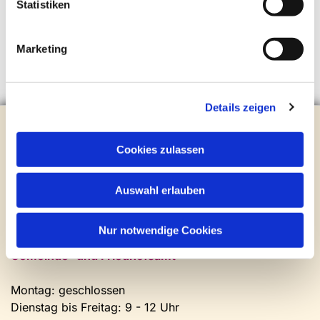
Statistiken
Marketing
Details zeigen
Evangelische Kirchengemeinde Steinhagen
Brockhagener Straße 28 | 33803 Steinhagen
Cookies zulassen
Tel.:
0 52 04 / 36 28
Mail:
gemeindeamt@kirche-steinhagen.de
Auswahl erlauben
Newsletter abonnieren
Nur notwendige Cookies
Kontakt und Öffnungszeiten
Gemeinde- und Friedhofsamt
Montag: geschlossen
Dienstag bis Freitag: 9 - 12 Uhr