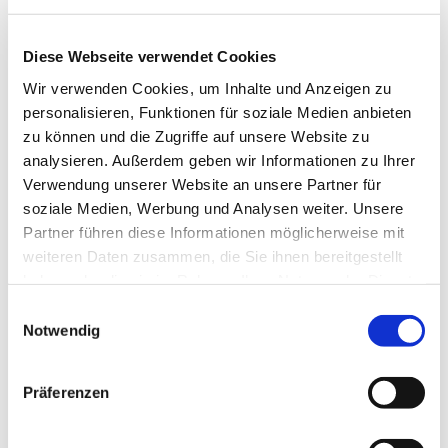
montags,
Diese Webseite verwendet Cookies
19:00 - 21:00 Uhr
im Haus der Begegnung
Wir verwenden Cookies, um Inhalte und Anzeigen zu
personalisieren, Funktionen für soziale Medien anbieten
Weitere Informationen erhalten Sie bei
zu können und die Zugriffe auf unsere Website zu
Christine Dröge, Tel. 05204/ 4237 und
analysieren. Außerdem geben wir Informationen zu Ihrer
Marion Dawidowski, Tel. 0151/72140261
Verwendung unserer Website an unsere Partner für
soziale Medien, Werbung und Analysen weiter. Unsere
Partner führen diese Informationen möglicherweise mit
weiteren Daten zusammen, die Sie ihnen bereitgestellt
haben oder die sie im Rahmen Ihrer Nutzung der Dienste
gesammelt haben.
Einwilligungsauswahl
Notwendig
Präferenzen